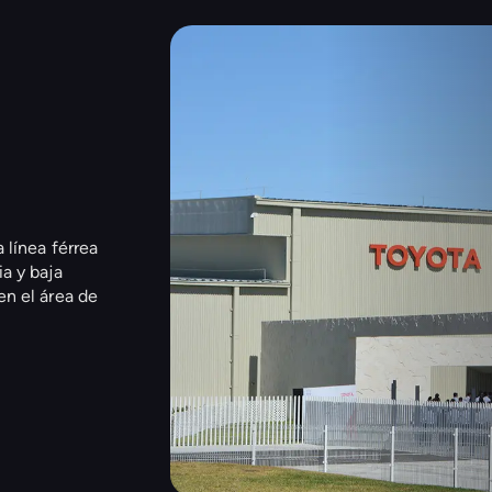
 línea férrea
a y baja
en el área de