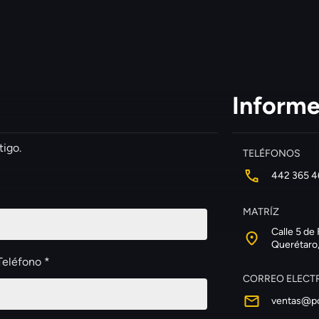
Informe
tigo.
TELÉFONOS
442 365 4
MATRÍZ
Calle 5 de 
Querétaro
Teléfono *
CORREO ELECT
ventas@p