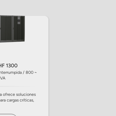
HF 1300
interrumpida / 800 ~
kVA
ia ofrece soluciones
ra cargas críticas,