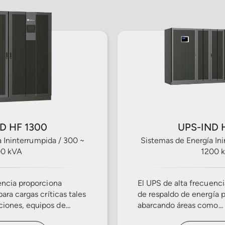
D HF 1300
UPS-IND 
 Ininterrumpida / 300 ~
Sistemas de Energía In
00 kVA
1200 
encia proporciona
El UPS de alta frecuenc
ara cargas críticas tales
de respaldo de energía pa
ones, equipos de...
abarcando áreas como...