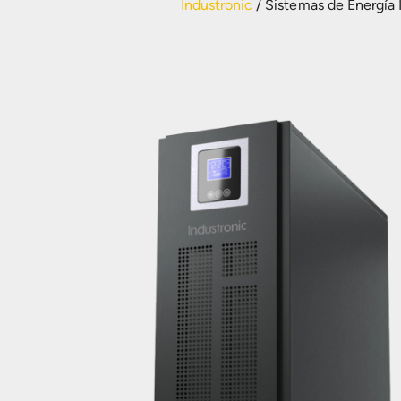
Industronic
/
Sistemas de Energía 
Filtros de Armónicos
Otros Servicios
Baterías Plomo-Ácido