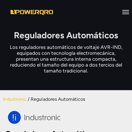
Inicio
Reguladores Automáticos
Nosotros
Los reguladores automáticos de voltaje AVR-IND,
equipados con tecnología electromecánica,
Servicios
presentan una estructura interna compacta,
reduciendo el tamaño del equipo a dos tercios del
Desarrollo de infraestructura
Productos
tamaño tradicional.
eléctrica industrial
Casos de Éxito
Industronic
Mantenimiento a Subestaciones
Eléctricas en Alta, Media y Baja
Bolsa de Trabajo
Viakon
Sistemas de Energía Ininterrumpida
tensión
Industronic
/
Reguladores Automáticos
Contacto
Prolec
Reguladores de Voltaje
Diseño e Ingenierías
EN
Supra
Reguladores Automáticos
Estudios Eléctricos
Supresores de Picos de Voltaje
Facilities