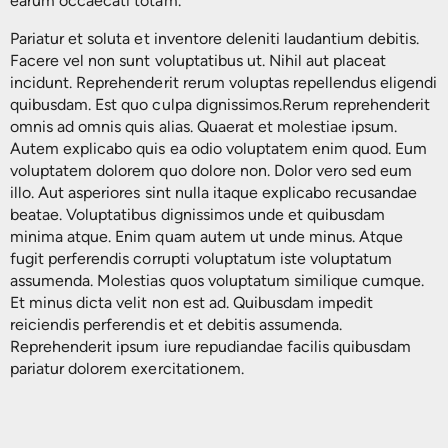
earum occaecati totam.
Filtros de Armónicos
Pariatur et soluta et inventore deleniti laudantium debitis.
Otros Servicios
Facere vel non sunt voluptatibus ut. Nihil aut placeat
Baterías Plomo-Ácido
incidunt. Reprehenderit rerum voluptas repellendus eligendi
quibusdam. Est quo culpa dignissimos.Rerum reprehenderit
omnis ad omnis quis alias. Quaerat et molestiae ipsum.
Autem explicabo quis ea odio voluptatem enim quod. Eum
voluptatem dolorem quo dolore non. Dolor vero sed eum
illo. Aut asperiores sint nulla itaque explicabo recusandae
beatae. Voluptatibus dignissimos unde et quibusdam
minima atque. Enim quam autem ut unde minus. Atque
fugit perferendis corrupti voluptatum iste voluptatum
assumenda. Molestias quos voluptatum similique cumque.
Et minus dicta velit non est ad. Quibusdam impedit
reiciendis perferendis et et debitis assumenda.
Reprehenderit ipsum iure repudiandae facilis quibusdam
pariatur dolorem exercitationem.