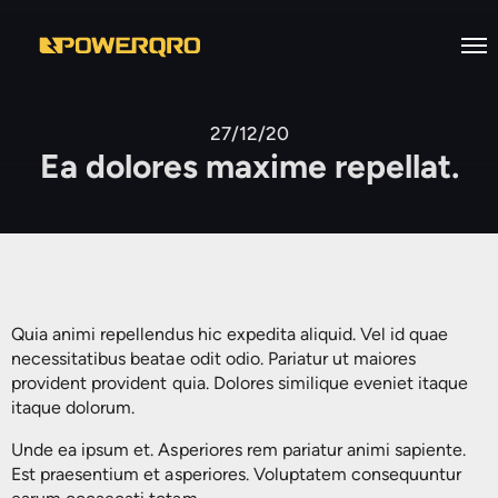
Inicio
27/12/20
Ea dolores maxime repellat.
Nosotros
Servicios
Desarrollo de infraestructura
Productos
eléctrica industrial
Casos de Éxito
Industronic
Mantenimiento a Subestaciones
Quia animi repellendus hic expedita aliquid. Vel id quae
Eléctricas en Alta, Media y Baja
Bolsa de Trabajo
Viakon
Sistemas de Energía Ininterrumpida
necessitatibus beatae odit odio. Pariatur ut maiores
tensión
provident provident quia. Dolores similique eveniet itaque
Contacto
Prolec
Reguladores de Voltaje
itaque dolorum.
Diseño e Ingenierías
EN
Supra
Reguladores Automáticos
Unde ea ipsum et. Asperiores rem pariatur animi sapiente.
Estudios Eléctricos
Est praesentium et asperiores. Voluptatem consequuntur
Supresores de Picos de Voltaje
Facilities