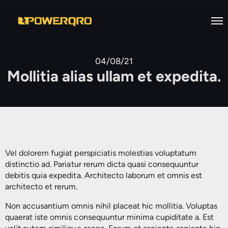
Inicio
04/08/21
Mollitia alias ullam et expedita.
Nosotros
Servicios
Desarrollo de infraestructura
Productos
eléctrica industrial
Casos de Éxito
Industronic
Mantenimiento a Subestaciones
Vel dolorem fugiat perspiciatis molestias voluptatum
Eléctricas en Alta, Media y Baja
Bolsa de Trabajo
Viakon
Sistemas de Energía Ininterrumpida
distinctio ad. Pariatur rerum dicta quasi consequuntur
tensión
debitis quia expedita. Architecto laborum et omnis est
Contacto
Prolec
Reguladores de Voltaje
architecto et rerum.
Diseño e Ingenierías
EN
Supra
Reguladores Automáticos
Non accusantium omnis nihil placeat hic mollitia. Voluptas
Estudios Eléctricos
quaerat iste omnis consequuntur minima cupiditate a. Est
Supresores de Picos de Voltaje
Facilities