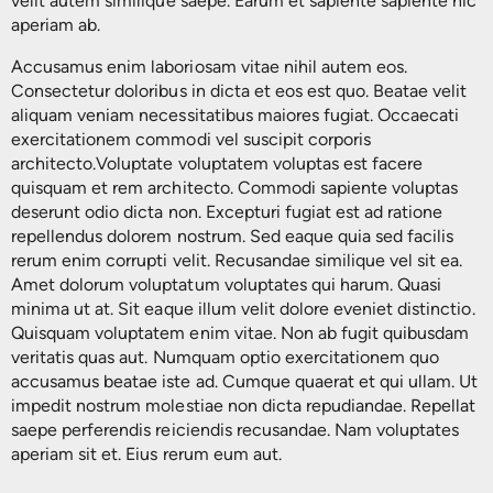
velit autem similique saepe. Earum et sapiente sapiente hic
aperiam ab.
Filtros de Armónicos
Otros Servicios
Accusamus enim laboriosam vitae nihil autem eos.
Baterías Plomo-Ácido
Consectetur doloribus in dicta et eos est quo. Beatae velit
aliquam veniam necessitatibus maiores fugiat. Occaecati
exercitationem commodi vel suscipit corporis
architecto.Voluptate voluptatem voluptas est facere
quisquam et rem architecto. Commodi sapiente voluptas
deserunt odio dicta non. Excepturi fugiat est ad ratione
repellendus dolorem nostrum. Sed eaque quia sed facilis
rerum enim corrupti velit. Recusandae similique vel sit ea.
Amet dolorum voluptatum voluptates qui harum. Quasi
minima ut at. Sit eaque illum velit dolore eveniet distinctio.
Quisquam voluptatem enim vitae. Non ab fugit quibusdam
veritatis quas aut. Numquam optio exercitationem quo
accusamus beatae iste ad. Cumque quaerat et qui ullam. Ut
impedit nostrum molestiae non dicta repudiandae. Repellat
saepe perferendis reiciendis recusandae. Nam voluptates
aperiam sit et. Eius rerum eum aut.