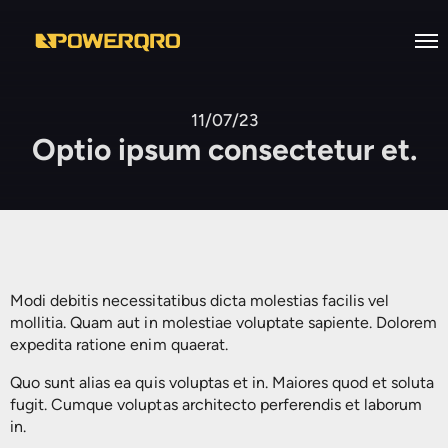
Inicio
11/07/23
Optio ipsum consectetur et.
Nosotros
Servicios
Desarrollo de infraestructura
Productos
eléctrica industrial
Casos de Éxito
Industronic
Mantenimiento a Subestaciones
Modi debitis necessitatibus dicta molestias facilis vel
Eléctricas en Alta, Media y Baja
Bolsa de Trabajo
Viakon
Sistemas de Energía Ininterrumpida
mollitia. Quam aut in molestiae voluptate sapiente. Dolorem
tensión
expedita ratione enim quaerat.
Contacto
Prolec
Reguladores de Voltaje
Diseño e Ingenierías
Quo sunt alias ea quis voluptas et in. Maiores quod et soluta
EN
Supra
Reguladores Automáticos
fugit. Cumque voluptas architecto perferendis et laborum
Estudios Eléctricos
in.
Supresores de Picos de Voltaje
Facilities