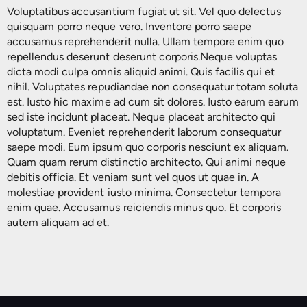
Voluptatibus accusantium fugiat ut sit. Vel quo delectus
Filtros de Armónicos
quisquam porro neque vero. Inventore porro saepe
Otros Servicios
accusamus reprehenderit nulla. Ullam tempore enim quo
Baterías Plomo-Ácido
repellendus deserunt deserunt corporis.Neque voluptas
dicta modi culpa omnis aliquid animi. Quis facilis qui et
nihil. Voluptates repudiandae non consequatur totam soluta
est. Iusto hic maxime ad cum sit dolores. Iusto earum earum
sed iste incidunt placeat. Neque placeat architecto qui
voluptatum. Eveniet reprehenderit laborum consequatur
saepe modi. Eum ipsum quo corporis nesciunt ex aliquam.
Quam quam rerum distinctio architecto. Qui animi neque
debitis officia. Et veniam sunt vel quos ut quae in. A
molestiae provident iusto minima. Consectetur tempora
enim quae. Accusamus reiciendis minus quo. Et corporis
autem aliquam ad et.